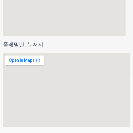
플레밍턴, 뉴저지